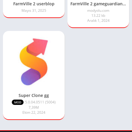
FarmVille 2 userblop
FarmVille 2 gameguardian lua
Mayıs 31, 2025
modyolu.com
13.22 kb
Aralık 1, 2024
Super Clone gg
5.0.04.0511 (5004)
MOD
7,39M
Ekim 22, 2024